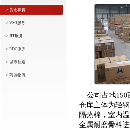
> 货仓租赁
> VMI服务
> JIT服务
> RDC服务
> 城市配送
> 商贸物流
公司占地15
仓库主体为轻钢
隔热棉，室内温
金属耐磨骨料进